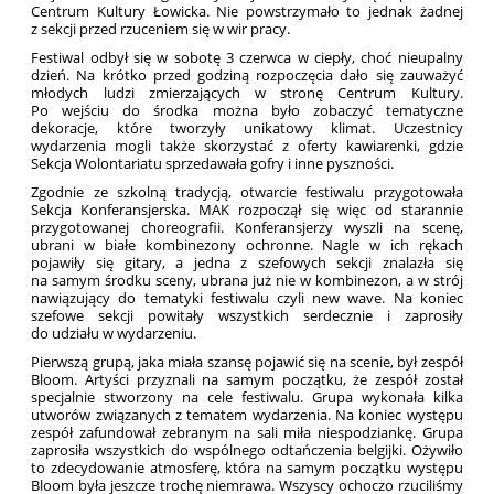
Centrum Kultury Łowicka. Nie powstrzymało to jednak żadnej
z sekcji przed rzuceniem się w wir pracy.
Festiwal odbył się w sobotę 3 czerwca w ciepły, choć nieupalny
dzień. Na krótko przed godziną rozpoczęcia dało się zauważyć
młodych ludzi zmierzających w stronę Centrum Kultury.
Po wejściu do środka można było zobaczyć tematyczne
dekoracje, które tworzyły unikatowy klimat. Uczestnicy
wydarzenia mogli także skorzystać z oferty kawiarenki, gdzie
Sekcja Wolontariatu sprzedawała gofry i inne pyszności.
Zgodnie ze szkolną tradycją, otwarcie festiwalu przygotowała
Sekcja Konferansjerska. MAK rozpoczął się więc od starannie
przygotowanej choreografii. Konferansjerzy wyszli na scenę,
ubrani w białe kombinezony ochronne. Nagle w ich rękach
pojawiły się gitary, a jedna z szefowych sekcji znalazła się
na samym środku sceny, ubrana już nie w kombinezon, a w strój
nawiązujący do tematyki festiwalu czyli new wave. Na koniec
szefowe sekcji powitały wszystkich serdecznie i zaprosiły
do udziału w wydarzeniu.
Pierwszą grupą, jaka miała szansę pojawić się na scenie, był zespół
Bloom. Artyści przyznali na samym początku, że zespół został
specjalnie stworzony na cele festiwalu. Grupa wykonała kilka
utworów związanych z tematem wydarzenia. Na koniec występu
zespół zafundował zebranym na sali miła niespodziankę. Grupa
zaprosiła wszystkich do wspólnego odtańczenia belgijki. Ożywiło
to zdecydowanie atmosferę, która na samym początku występu
Bloom była jeszcze trochę niemrawa. Wszyscy ochoczo rzuciliśmy