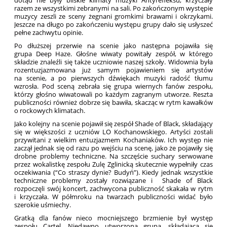
razem ze wszystkimi zebranymi na sali. Po zakończonym występie
muzycy zeszli ze sceny żegnani gromkimi brawami i okrzykami.
Jeszcze na długo po zakończeniu występu grupy dało się usłyszeć
pełne zachwytu opinie.
Po dłuższej przerwie na scenie jako następna pojawiła się
grupa Deep Haze. Głośne wiwaty powitały zespół, w którego
składzie znaleźli się także uczniowie naszej szkoły. Widownia była
rozentuzjazmowana już samym pojawieniem się artystów
na scenie, a po pierwszych dźwiękach muzyki radość tłumu
wzrosła. Pod sceną zebrała się grupa wiernych fanów zespołu,
którzy głośno wiwatowali po każdym zagranym utworze. Reszta
publiczności również dobrze się bawiła, skacząc w rytm kawałków
o rockowych klimatach.
Jako kolejny na scenie pojawił się zespół Shade of Black, składający
się w większości z uczniów LO Kochanowskiego. Artyści zostali
przywitani z wielkim entuzjazmem Kochaniaków. Ich występ nie
zaczął jednak się od razu po wejściu na scenę, jako że pojawiły się
drobne problemy techniczne. Na szczęście suchary serwowane
przez wokalistkę zespołu Zulę Zglinicką skutecznie wypełniły czas
oczekiwania (“Co straszy dynie? Budyń”). Kiedy jednak wszystkie
techniczne problemy zostały rozwiązane i Shade of Black
rozpoczęli swój koncert, zachwycona publiczność skakała w rytm
i krzyczała. W półmroku na twarzach publiczności widać było
szerokie uśmiechy.
Gratką dla fanów nieco mocniejszego brzmienie był występ
zespołu Cartel. Niedawno utworzona grupa, składająca się