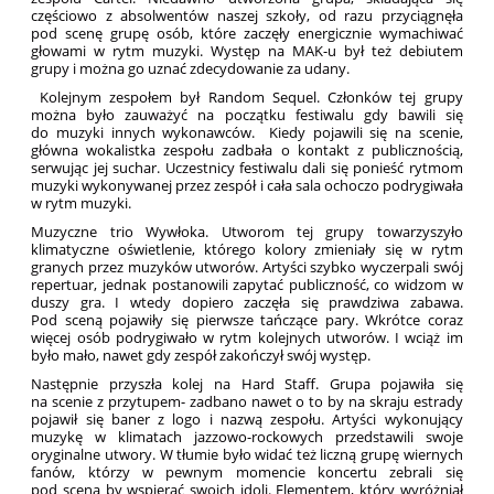
częściowo z absolwentów naszej szkoły, od razu przyciągnęła
pod scenę grupę osób, które zaczęły energicznie wymachiwać
głowami w rytm muzyki. Występ na MAK-u był też debiutem
grupy i można go uznać zdecydowanie za udany.
Kolejnym zespołem był Random Sequel. Członków tej grupy
można było zauważyć na początku festiwalu gdy bawili się
do muzyki innych wykonawców. Kiedy pojawili się na scenie,
główna wokalistka zespołu zadbała o kontakt z publicznością,
serwując jej suchar. Uczestnicy festiwalu dali się ponieść rytmom
muzyki wykonywanej przez zespół i cała sala ochoczo podrygiwała
w rytm muzyki.
Muzyczne trio Wywłoka. Utworom tej grupy towarzyszyło
klimatyczne oświetlenie, którego kolory zmieniały się w rytm
granych przez muzyków utworów. Artyści szybko wyczerpali swój
repertuar, jednak postanowili zapytać publiczność, co widzom w
duszy gra. I wtedy dopiero zaczęła się prawdziwa zabawa.
Pod sceną pojawiły się pierwsze tańczące pary. Wkrótce coraz
więcej osób podrygiwało w rytm kolejnych utworów. I wciąż im
było mało, nawet gdy zespół zakończył swój występ.
Następnie przyszła kolej na Hard Staff. Grupa pojawiła się
na scenie z przytupem- zadbano nawet o to by na skraju estrady
pojawił się baner z logo i nazwą zespołu. Artyści wykonujący
muzykę w klimatach jazzowo-rockowych przedstawili swoje
oryginalne utwory. W tłumie było widać też liczną grupę wiernych
fanów, którzy w pewnym momencie koncertu zebrali się
pod sceną by wspierać swoich idoli. Elementem, który wyróżniał