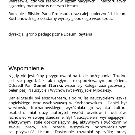
Warszawie, członka zespołów egzaminacyjnych i nadzorujących
egzaminy maturalne w naszym Liceum.
Rodzinie i Bliskim Pana Profesora oraz całej społeczności Liceum
Kochanowskiego składamy wyrazy głębokiego współczucia.
dyrekcja i grono pedagogiczne Liceum Reytana
Wspomnienie
Nigdy nie jesteśmy przygotowani na takie pożegnania…Trudno
jest się pogodzić z tak nagłym i niespodziewanym odejściem.
Odszedł Pan
Daniel Starski
, wspaniały Kolega, zaangażowany,
pełen pasji Nauczyciel i Wychowawca-Przyjaciel Młodzieży.
Daniel Starski był absolwentem, a od 10 lat nauczycielem języka
angielskiego oraz wychowawcą w Kochanowskim. Daniel był
wizytówką Kochanowskiego, wyróżniała go wysoka kultura
osobista, miał duży autorytet wśród uczniów i rodziców,
fachowiec w swojej dziedzinie. Był Nauczycielem wymagającym,
efektywnym, stale doskonalącym się, aktywnym i twórczym w
swojej pracy, ale przede wszystkim odpowiedzialnym
za przyszłość Liceum. Doskonale rozumiał specyfikę pracy