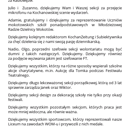
za Radiowęzeł.
Julio i Zuzanno, dziękujemy Wam i Waszej sekcji za przejęcie
mikrofonu na Kochanowskiej scenie wydarzeń.
Adamie, gratulujemy i dziękujemy za reprezentowanie Uczniów
mokotowskich szkół ponadpodstawowych w Młodzieżowej
Radzie Dzielnicy Mokotów.
Dziękujemy kolejnym redaktorom KochanZeitung i Subiektywnika
za chęć dzielenia się z nami swoją pasję dziennikarską.
Nadio, Olgo, poprzedni szefowie sekcji wolontariatu mogą być
dumni z takich następczyń. Dziękujemy. Dziękujemy również
za podjęcie wyzwania jakim jest szefowanie FT.
Dziękujemy wszystkim, którzy na różne sposoby wspierali szkolne
akcje charytatywne, m.in. Aukcję dla Tomka podczas Festiwalu
Teatralnego.
Dziękujemy długo lekceważonej sekcji porządkowej, którą od 3 lat
sprawnie zarządza Janek oraz Wiktor.
Dziękujemy sekcji design za dekorację szkoły nie tylko przy okazji
festiwali.
Dziękujemy wszystkim pozostałym sekcjom, których praca jest
może mniej widoczna, ale równie ważna.
Dziękujemy wszystkim sportowcom, którzy reprezentowali nasze
Liceum na zawodach WOM-u i przywozili z nich medale.