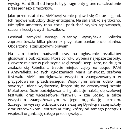
występ Hard Staff od innych, były fragmenty grane na saksofonie
przez jednego z muzyków.
Jako przedostatni na MAKowej scenie pojawili się Clique Legend.
Ich rapowe wzbudziły duży entuzjazm. Na sali zrobiło się tłoczno.
Nie tylko amatorzy rapu chcieli posłuchać szybko rapowanych,
czasem freestylowych, kawałków.
Festiwal zamykał występ Zuzanny Wyszyńskiej. Solistka
zaprezentowała kilka piosenek przy akompaniamencie pianina.
Obdarzono ją zasłużonymi brawami.
Na sam koniec nadszedł czas na ogłoszenie rezultatów
głosowania publiczności, która co roku wybiera najlepsze zespoły.
Pierwsze miejsce w plebiscycie zajął zespół Deep Haze, na drugim
znalazła się Rebelia, a trzecie miejsce zajęły ex aequo FAM
i Antyrefleks. Po tych ogłoszeniach Maria Gniewosz, szefowa
festiwalu MAK, podziękowała wszystkim zaangażowanym w
przygotowanie przedsięwzięcia. Wspólnymi siłami udało się
stworzyć udane wydarzenie, liczące się na artystycznej scenie
Mokotowa. Duże podziękowania i gratulacje należą się szefowej
festiwalu oraz wiceszefowej festiwalu – Izie Stosio, a także
wszystkim zaangażowanym w jego organizację uczniom.
Szczególne wyrazy wdzięczności należą się Dyrekcji naszej szkoły
oraz Pracownikom Centrum Kultury, którzy od samego początku
wspierali organizację całego przedsięwzięcia.
Anna Dybko