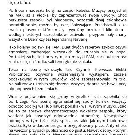
się do tańca.
Po Bloom nadeszła kolej na zespół Rebelia. Muzycy przyjechali
na MAK aż z Płocka, by zaprezentować swoje utwory. Choć
perkusista zespołu był nieobecny, pozostali dwaj członkowie
poradzili sobie, można by rzec, śpiewająco. Przedstawili kilka
swoich piosenek, które miały wyraźny przekaz i klimatem -
według niektórych uczestników festiwalu - przypominały znany
wszystkim Dżem czy też legendarną Nirvanę.
Jako kolejny pojawił się FAM. Duet dwóch raperów szybko ożywił
atmosferę, zachęcając wszystkich do rzucenia się w pogo.
Po takiej zachęcie i przy rytmach muzyki FAM, cała publiczność
znalazła się na środku sali i energicznie skakała.
Teraz na scenę wkroczyło trio Czynniki Pierwsze. Efekt?
Publiczność, ożywiona wcześniejszym występem, zaczęła
podskakiwać w rytm utworów, które zaprezentowało im trio.
Na sali znowu zrobiło się tłoczno, wszyscy dobrze się bawili przy
hip-hopowych brzmieniach.
Wraz z pojawieniem się grupy Antyrefleks sala zapełniła się
po brzegi. Pod sceną zgromadził się spory tłumek, wszyscy
ochoczo podrygiwali lub nawet podskakiwali w rytm muzyki. Stało
się to za sprawą charyzmatycznego wokalisty zespołu, który
wiedział jak stworzyć odpowiednia atmosferę. Niewątpliwie
pomogły w tym też efekty specjalne, takie jak dym i kolorowe
światła. Było widać, że program przygotowany przez Antyrefleks
na wieczór przypadł publiczności do gustu. Nawet osoby, którym
dotąd nie były bliskie klimaty muzyki Antyrefleksu, krzyczały