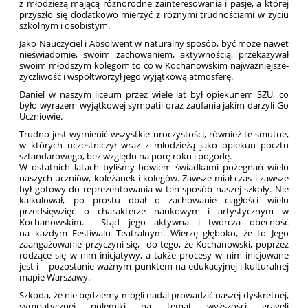
z młodzieżą mającą różnorodne zainteresowania i pasje, a której
przyszło się dodatkowo mierzyć z różnymi trudnościami w życiu
szkolnym i osobistym.
Jako Nauczyciel i Absolwent w naturalny sposób, być może nawet
nieświadomie, swoim zachowaniem, aktywnością, przekazywał
swoim młodszym kolegom to co w Kochanowskim najważniejsze-
życzliwość i współtworzył jego wyjątkową atmosferę.
Daniel w naszym liceum przez wiele lat był opiekunem SZU, co
było wyrazem wyjątkowej sympatii oraz zaufania jakim darzyli Go
Uczniowie.
Trudno jest wymienić wszystkie uroczystości, również te smutne,
w których uczestniczył wraz z młodzieżą jako opiekun pocztu
sztandarowego, bez względu na porę roku i pogodę.
W ostatnich latach byliśmy bowiem świadkami pożegnań wielu
naszych uczniów, koleżanek i kolegów. Zawsze miał czas i zawsze
był gotowy do reprezentowania w ten sposób naszej szkoły. Nie
kalkulował, po prostu dbał o zachowanie ciągłości wielu
przedsięwzięć o charakterze naukowym i artystycznym w
Kochanowskim. Stąd jego aktywna i twórcza obecność
na każdym Festiwalu Teatralnym. Wierzę głęboko, że to Jego
zaangażowanie przyczyni się, do tego, że Kochanowski, poprzez
rodzące się w nim inicjatywy, a także procesy w nim inicjowane
jest i – pozostanie ważnym punktem na edukacyjnej i kulturalnej
mapie Warszawy.
Szkoda, że nie będziemy mogli nadal prowadzić naszej dyskretnej,
sympatycznej polemiki na temat wyższości graveli