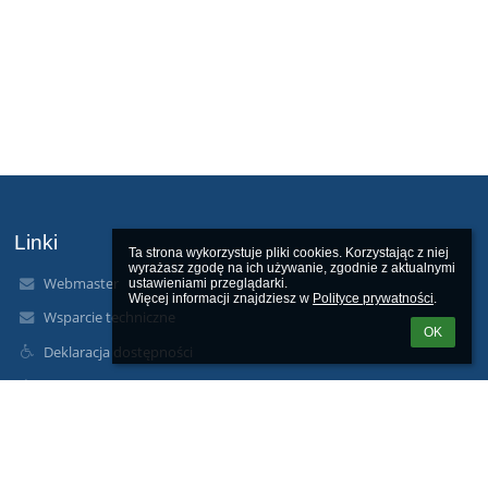
Linki
Ta strona wykorzystuje pliki cookies. Korzystając z niej 
wyrażasz zgodę na ich używanie, zgodnie z aktualnymi 
Webmaster
ustawieniami przeglądarki.

Więcej informacji znajdziesz w 
Polityce prywatności
.
Wsparcie techniczne
OK
Deklaracja dostępności
Informacje prawne
Polityka prywatności
Metryczka
Mapa strony