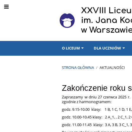
XXVIII Lic
im. Jana K
w Warszawi
O LICEUM
DLA UCZNIÓW
STRONA GŁÓWNA
/
AKTUALNOŚCI
Aktualności
Zakończenie roku 
Zapraszamy w dniu 27 czerwca 2025 r. 
zgodnie z harmonogramem:
godz. 9.15-10.00 klasy: 1 B, 1 C, 1 D, 1 E,
godz. 10.00-10.45 klasy: 2 A_1, , 2 C_1, 2 
godz. 11.00-11.45 klasy: 3 A, 3 B, 3 C_1, 3