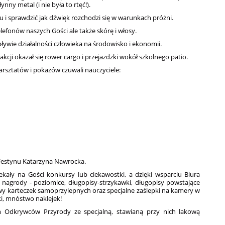
nny metal (i nie była to rtęć!).
 i sprawdzić jak dźwięk rozchodzi się w warunkach próżni.
lefonów naszych Gości ale także skórę i włosy.
ywie działalności człowieka na środowisko i ekonomii.
kcji okazał się rower cargo i przejażdżki wokół szkolnego patio.
rsztatów i pokazów czuwali nauczyciele:
estynu Katarzyna Nawrocka.
kały na Gości konkursy lub ciekawostki, a dzięki wsparciu Biura
nagrody - poziomice, długopisy-strzykawki, długopisy powstające
tawy karteczek samoprzylepnych oraz specjalne zaślepki na kamery w
ki, mnóstwo naklejek!
 Odkrywców Przyrody ze specjalną, stawianą przy nich lakową