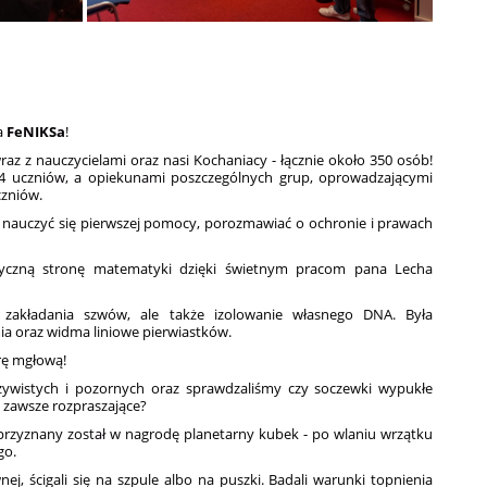
ja
FeNIKSa
!
raz z nauczycielami oraz nasi Kochaniacy - łącznie około 350 osób!
14 uczniów, a opiekunami poszczególnych grup, oprowadzającymi
czniów.
 nauczyć się pierwszej pomocy, porozmawiać o ochronie i prawach
tyczną stronę matematyki dzięki świetnym pracom pana Lecha
 zakładania szwów, ale także izolowanie własnego DNA. Była
ia oraz widma liniowe pierwiastków.
rę mgłową!
ywistych i pozornych oraz sprawdzaliśmy czy soczewki wypukłe
e zawsze rozpraszające?
 przyznany został w nagrodę planetarny kubek - po wlaniu wrzątku
go.
ej, ścigali się na szpule albo na puszki. Badali warunki topnienia