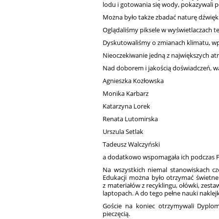
lodu i gotowania się wody, pokazywali pły
Można było także zbadać naturę dźwięku
Oglądaliśmy piksele w wyświetlaczach te
Dyskutowaliśmy o zmianach klimatu, wpł
Nieoczekiwanie jedną z największych atra
Nad doborem i jakością doświadczeń, wa
Agnieszka Kozłowska
Monika Karbarz
Katarzyna Lorek
Renata Lutomirska
Urszula Setlak
Tadeusz Walczyński
a dodatkowo wspomagała ich podczas F
Na wszystkich niemal stanowiskach cze
Edukacji można było otrzymać świetne 
z materiałów z recyklingu, ołówki, zes
laptopach. A do tego pełne nauki naklej
Goście na koniec otrzymywali Dyplom
pieczęcią.