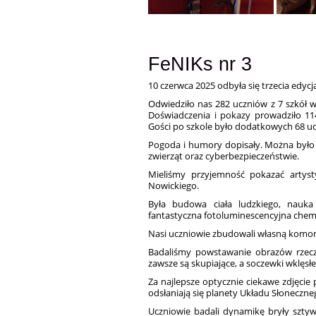
FeNIKs nr 3
10 czerwca 2025 odbyła się trzecia edyc
Odwiedziło nas 282 uczniów z 7 szkół w
Doświadczenia i pokazy prowadziło 1
Gości po szkole było dodatkowych 68 u
Pogoda i humory dopisały. Można było
zwierząt oraz cyberbezpieczeństwie.
Mieliśmy przyjemność pokazać artys
Nowickiego.
Była budowa ciała ludzkiego, nauka
fantastyczna fotoluminescencyjna chem
Nasi uczniowie zbudowali własną komo
Badaliśmy powstawanie obrazów rzecz
zawsze są skupiające, a soczewki wklęsł
Za najlepsze optycznie ciekawe zdjęcie
odsłaniają się planety Układu Słoneczne
Uczniowie badali dynamikę bryły sztywn