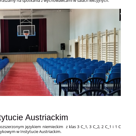
apraszamy na spotkania z wychowawcami w salach lekcyjnych.
ytucie Austriackim
ozszerzonym językiem niemieckim z klas 3 C_1, 3 C_2, 2 C_1 i 1 C
ęzykowym w Instytucie Austriackim.