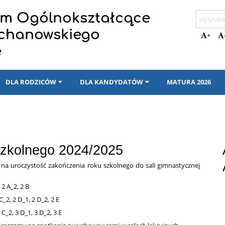
eum Ogólnokształcące
ochanowskiego
+
e
DLA RODZICÓW
DLA KANDYDATÓW
MATURA 2026
szkolnego 2024/2025
na uroczystość zakończenia roku szkolnego do sali gimnastycznej
 2 A_2, 2 B
C_2, 2 D_1, 2 D_2, 2 E
 C_2, 3 D_1, 3 D_2, 3 E