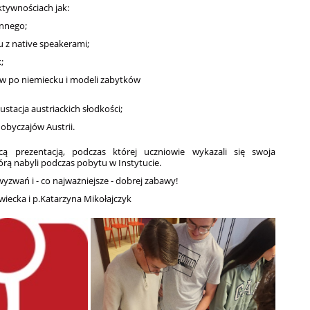
ktywnościach jak:
ennego;
 z native speakerami;
;
ów po niemiecku i modeli zabytków
stacja austriackich słodkości;
 obyczajów Austrii.
ą prezentacją, podczas której uczniowie wykazali się swoja
tórą nabyli podczas pobytu w Instytucie.
 wyzwań i - co najważniejsze - dobrej zabawy!
wiecka i p.Katarzyna Mikołajczyk