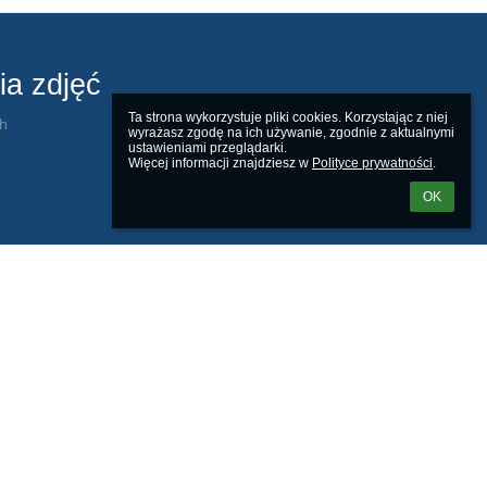
ia zdjęć
Ta strona wykorzystuje pliki cookies. Korzystając z niej 
ch
wyrażasz zgodę na ich używanie, zgodnie z aktualnymi 
ustawieniami przeglądarki.

Więcej informacji znajdziesz w 
Polityce prywatności
.
OK