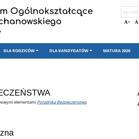
eum Ogólnokształcące
ochanowskiego
+
e
DLA RODZICÓW
DLA KANDYDATÓW
MATURA 2026
IECZEŃSTWA
awowymi elementami
Poradnika Bezpieczenstwa
czna