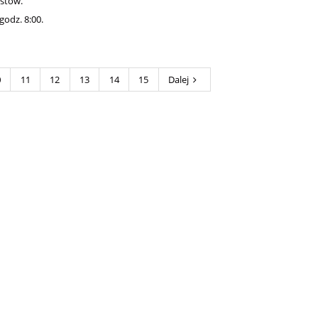
ystów.
godz. 8:00.
0
11
12
13
14
15
Dalej