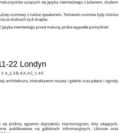
 maturzystów uczących się języka niemieckiego z Julianem, student
 luźnej rozmowy z native speakerem. Tematem rozmów były różnice
yciu w stolicach tych krajów.
języka niemieckigo przed maturą, próba wypadła pomyślnie!
11-22 Londyn
 A_2, 3 B, 4 A, 4 C_1, 4 E
ej: architektura, interaktywne muzea i galerie oraz pałace i ogrody
e się próbny egzamin dojrzałości. Harmonogram, listy zdających,
nie publikowane na gablotach informacyjnych, Librusie oraz