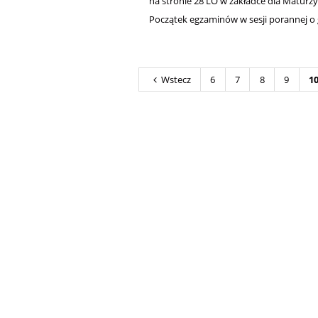
na stronie 28 LO w zakładce dla Maturz
Początek egzaminów w sesji porannej o 
Wstecz
6
7
8
9
1