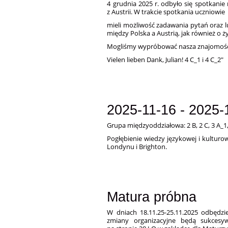
4 grudnia 2025 r. odbyło się spotkanie
z Austrii. W trakcie spotkania uczniowie
mieli możliwość zadawania pytań oraz
między Polska a Austrią, jak również o ż
Mogliśmy wypróbować nasza znajomość 
Vielen lieben Dank, Julian! 4 C_1 i 4 C_2"
2025-11-16 - 2025-
Grupa międzyoddziałowa: 2 B, 2 C, 3 A_1, 3
Pogłębienie wiedzy językowej i kulturow
Londynu i Brighton.
Matura próbna
W dniach 18.11.25-25.11.2025 odbędzi
zmiany organizacyjne będą sukcesyw