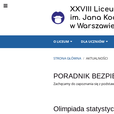
XXVIII Lic
im. Jana K
w Warszawi
O LICEUM
DLA UCZNIÓW
STRONA GŁÓWNA
/
AKTUALNOŚCI
Aktualności
PORADNIK BEZP
Zachęcamy do zapoznania się z podst
Olimpiada statysty