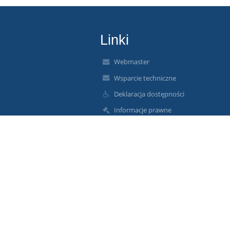
Linki
Webmaster
Wsparcie techniczne
Deklaracja dostępności
Informacje prawne
Polityka prywatności
Metryczka
Mapa strony
O nas
Kontakt
Aktualności