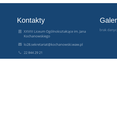
Kontakty
Galer
brak dany
XXVIII Liceum Ogólnokształcące im. Jana
Kochanowskiego
lo28.sekretariat@kochanowski.waw.pl
22 844 29 21
ul. Wiktorska 99
02-575 Warszawa
Poland
lo28.sekretariat@kochanowski.waw.pl