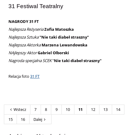
31 Festiwal Teatralny
NAGRODY 31 FT
Najlepsza Reżyseria
Zofia Matoszka
Najlepsza Sztuka
"Nie taki diabeł straszny"
Najlepsza Aktorka
Marzena Lewandowska
NAjlepszy Aktor
Gabriel Olborski
Nagroda specjalna SCEK
"
Nie taki diabeł straszny"
Relacja foto
31 FT
Wstecz
7
8
9
10
11
12
13
14
15
16
Dalej