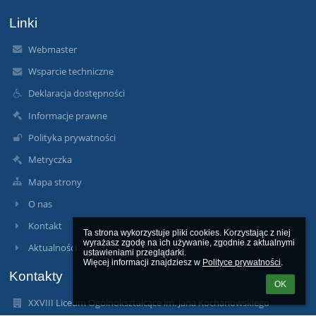
Linki
Webmaster
Wsparcie techniczne
Deklaracja dostępności
Informacje prawne
Polityka prywatności
Metryczka
Mapa strony
O nas
Kontakt
Ta strona wykorzystuje pliki cookies. Korzystając z niej 
wyrażasz zgodę na ich używanie, zgodnie z aktualnymi 
Aktualności
ustawieniami przeglądarki.

Więcej informacji znajdziesz w 
Polityce prywatności
.
Kontakty
OK
XXVIII Liceum Ogólnokształcące im. Jana Kochanowskiego