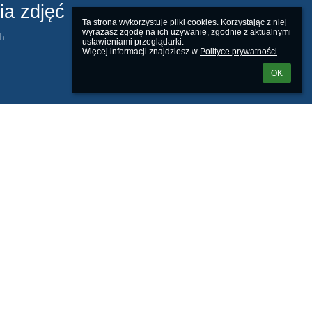
ia zdjęć
Ta strona wykorzystuje pliki cookies. Korzystając z niej 
wyrażasz zgodę na ich używanie, zgodnie z aktualnymi 
ch
ustawieniami przeglądarki.

Więcej informacji znajdziesz w 
Polityce prywatności
.
OK
Powered by
aSc EduPage