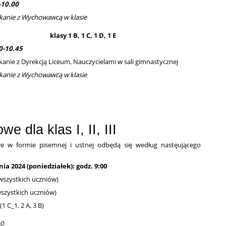
-10.00
kanie z Wychowawcą w klasie
klasy 1 B, 1 C, 1 D, 1 E
0-10.45
kanie z Dyrekcją Liceum, Nauczycielami w sali gimnastycznej
kanie z Wychowawcą w klasie
 dla klas I, II, III
e w formie pisemnej i ustnej odbędą się według nastęującego
nia 2024 (poniedziałek): godz. 9:00
 wszystkich uczniów)
wszystkich uczniów)
 C_1, 2 A, 3 B)
00