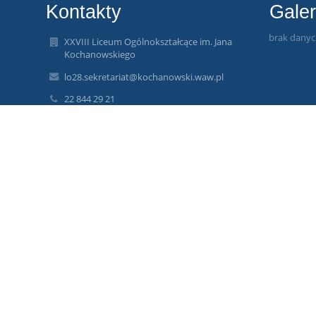
Kontakty
Galer
brak dany
XXVIII Liceum Ogólnokształcące im. Jana
Kochanowskiego
lo28.sekretariat@kochanowski.waw.pl
22 844 29 21
ul. Wiktorska 99
02-575 Warszawa
Poland
lo28.sekretariat@kochanowski.waw.pl