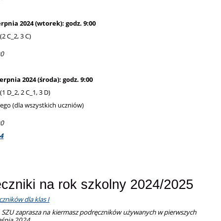
erpnia 2024 (wtorek): godz. 9:00
2 C_2, 3 C)
00
ierpnia 2024 (środa): godz. 9:00
 D_2, 2 C_1, 3 D)
ego (dla wszystkich uczniów)
00
4
czniki na rok szkolny 2024/2025
czników dla klas I
e SZU zaprasza na kiermasz podręczników używanych w pierwszych
eśnia 2024.