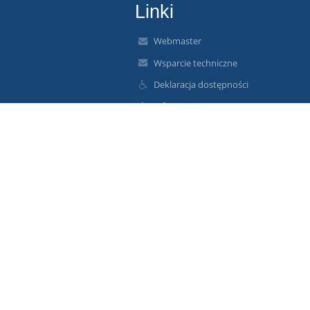
Linki
Webmaster
Wsparcie techniczne
Deklaracja dostępności
Informacje prawne
Polityka prywatności
Metryczka
Mapa strony
O nas
Kontakt
Aktualności
Wersja dla słabowidzących
+
-