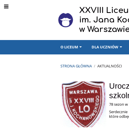
XXVIII Lic
im. Jana K
w Warszawi
O LICEUM
DLA UCZNIÓW
STRONA GŁÓWNA
/
AKTUALNOŚCI
Aktualności
Urocz
szkol
78 sezon w 
Serdecznie
które odbęd