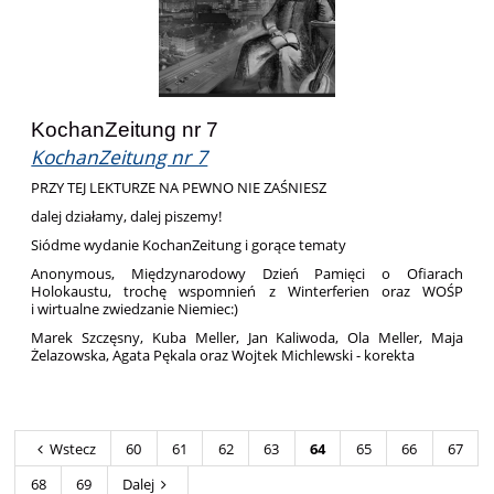
KochanZeitung nr 7
KochanZeitung nr 7
PRZY TEJ LEKTURZE NA PEWNO NIE ZAŚNIESZ
dalej działamy, dalej piszemy!
Siódme wydanie KochanZeitung i gorące tematy
Anonymous, Międzynarodowy Dzień Pamięci o Ofiarach
Holokaustu, trochę wspomnień z Winterferien oraz WOŚP
i wirtualne zwiedzanie Niemiec:)
Marek Szczęsny, Kuba Meller, Jan Kaliwoda, Ola Meller, Maja
Żelazowska, Agata Pękala oraz Wojtek Michlewski - korekta
Wstecz
60
61
62
63
64
65
66
67
68
69
Dalej