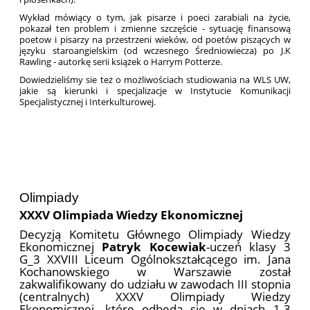
Wykład mówiący o tym, jak pisarze i poeci zarabiali na życie,
pokazał ten problem i zmienne szczęście - sytuację finansową
poetow i pisarzy na przestrzeni wieków, od poetów piszących w
języku staroangielskim (od wczesnego Średniowiecza) po J.K
Rawling - autorkę serii książek o Harrym Potterze.
Dowiedzieliśmy sie też o możliwościach studiowania na WLS UW,
jakie są kierunki i specjalizacje w Instytucie Komunikacji
Specjalistycznej i Interkulturowej.
Olimpiady
XXXV Olimpiada Wiedzy Ekonomicznej
Decyzją Komitetu Głównego Olimpiady Wiedzy
Ekonomicznej
Patryk Kocewiak
-uczeń klasy 3
G_3 XXVIII Liceum Ogólnokształcącego im. Jana
Kochanowskiego w Warszawie został
zakwalifikowany do udziału w zawodach III stopnia
(centralnych) XXXV Olimpiady Wiedzy
Ekonomicznej, które odbędą się w dniach 1-3