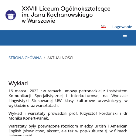
XXVIII Liceum Ogólnokształcące
im. Jana Kochanowskiego
w Warszawie
Logowanie
STRONA GŁÓWNA
/
AKTUALNOŚCI
Aktualności
Wykład
16 marca 2022 r.w ramach umowy patronackiej z Instytutem
Komunikacji Specjalistycznej i Interkulturowej na Wydziale
Lingwistyki Stosowanej UW klasy kulturowe uczestniczyły w
wykładzie oraz warsztatach.
Wykład i warsztaty prowadzili prof. Krzysztof Fordoński i dr
Monika Konert-Panek.
Warsztaty były poświęcone różnicom między British i American
English (słownictwo, akcent, ale też w pop-kulturze tj. w filmach
i piosenkach).