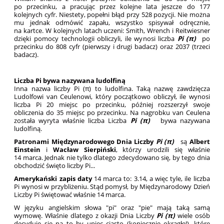
po przecinku, a pracując przez kolejne lata jeszcze do 177
kolejnych cyfr. Niestety, popełni błąd przy 528 pozycji. Nie można
mu jednak odmówić zapału, wszystko spisywał odręcznie,
na kartce. W kolejnych latach uczeni: Smith, Wrench i Reitwiesner
dzięki pomocy technologii obliczyli, ile wynosi liczba
Pi (π)
po
przecinku do 808 cyfr (pierwszy i drugi badacz) oraz 2037 (trzeci
badacz).
Liczba Pi bywa nazywana ludolfiną
Inna nazwa liczby Pi (π) to ludolfina. Taką nazwę zawdzięcza
Ludolfowi van Ceulenowi, który początkowo obliczył, ile wynosi
liczba Pi 20 miejsc po przecinku, później rozszerzył swoje
obliczenia do 35 miejsc po przecinku. Na nagrobku van Ceulena
została wyryta właśnie liczba Liczba
Pi (π)
bywa nazywana
ludolfiną.
Patronami Międzynarodowego Dnia Liczby
Pi (π)
są
Albert
Einstein
i
Wacław Sierpiński
, którzy urodzili się właśnie
14 marca. Jednak nie tylko dlatego zdecydowano się, by tego dnia
obchodzić święto liczby Pi...
Amerykański zapis daty
14 marca to: 3.14, a więc tyle, ile liczba
Pi wynosi w przybliżeniu. Stąd pomysł, by Międzynarodowy Dzień
Liczby Pi świętować właśnie 14 marca.
W języku angielskim słowa "pi" oraz "pie" mają taką samą
wymowę. Właśnie dlatego z okazji Dnia Liczby
Pi (π)
wiele osób
decyduje się na to by upiec ciasto (koniecznie okrągłe!), które