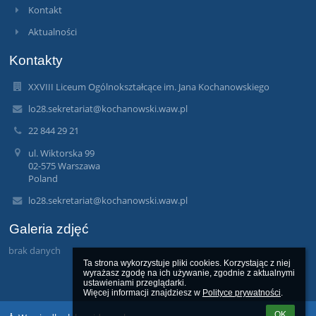
Kontakt
Aktualności
Kontakty
XXVIII Liceum Ogólnokształcące im. Jana Kochanowskiego
lo28.sekretariat@kochanowski.waw.pl
22 844 29 21
ul. Wiktorska 99
02-575 Warszawa
Poland
lo28.sekretariat@kochanowski.waw.pl
Galeria zdjęć
brak danych
Ta strona wykorzystuje pliki cookies. Korzystając z niej 
wyrażasz zgodę na ich używanie, zgodnie z aktualnymi 
ustawieniami przeglądarki.

Więcej informacji znajdziesz w 
Polityce prywatności
.
OK