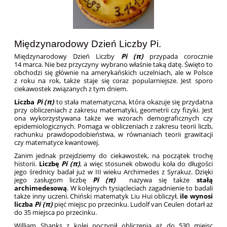
Międzynarodowy Dzień Liczby Pi.
Międzynarodowy Dzień Liczby
Pi (π)
przypada corocznie
14 marca. Nie bez przyczyny wybrano właśnie taką datę. Święto to
obchodzi się głównie na amerykańskich uczelniach, ale w Polsce
z roku na rok, także staje się coraz popularniejsze. Jest sporo
ciekawostek związanych z tym dniem.
Liczba
Pi (π)
to stała matematyczna, która okazuje się przydatna
przy obliczeniach z zakresu matematyki, geometrii czy fizyki. Jest
ona wykorzystywana także we wzorach demograficznych czy
epidemiologicznych. Pomaga w obliczeniach z zakresu teorii liczb,
rachunku prawdopodobieństwa, w równaniach teorii grawitacji
czy matematyce kwantowej.
Zanim jednak przejdziemy do ciekawostek, na początek trochę
historii.
Liczbę
Pi (π)
, a więc stosunek obwodu koła do długości
jego średnicy badał już w III wieku Archimedes z Syrakuz. Dzięki
jego zasługom liczbę
Pi (π)
nazywa się także
stałą
archimedesową
. W kolejnych tysiącleciach zagadnienie to badali
także inny uczeni. Chiński matematyk Liu Hui obliczył,
ile wynosi
liczba
Pi (π)
pięć miejsc po przecinku. Ludolf van Ceulen dotarł aż
do 35 miejsca po przecinku.
William Shanks z kolei poczynił obliczenia aż do 530 miejsc