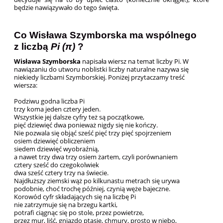
będzie nawiązywało do tego święta.
Co Wisława Szymborska ma wspólnego
z liczbą
Pi (π)
?
Wisława Szymborska
napisała wiersz na temat liczby Pi. W
nawiązaniu do utworu noblistki liczby naturalne nazywa się
niekiedy liczbami Szymborskiej. Poniżej przytaczamy treść
wiersza:
Po­dzi­wu god­na licz­ba Pi
trzy koma je­den czte­ry je­den.
Wszyst­kie jej dal­sze cy­fry też są po­cząt­ko­we,
pięć dzie­więć dwa po­nie­waż ni­g­dy się nie koń­czy.
Nie po­zwa­la się ob­jąć sześć pięć trzy pięć spoj­rze­niem
osiem dzie­więć ob­li­cze­niem
sie­dem dzie­więć wy­obraź­nią,
a na­wet trzy dwa trzy osiem żar­tem, czy­li po­rów­na­niem
czte­ry sześć do cze­go­kol­wiek
dwa sześć czte­ry trzy na świe­cie.
Naj­dłuż­szy ziem­ski wąż po kil­ku­na­stu me­trach się ury­wa
po­dob­nie, choć tro­chę póź­niej, czy­nią węże ba­jecz­ne.
Ko­ro­wód cyfr skła­da­ją­cych się na licz­bę Pi
nie za­trzy­mu­je się na brze­gu kart­ki,
po­tra­fi cią­gnąc się po sto­le, przez po­wie­trze,
przez mur, liść, gniaz­do pta­sie, chmu­ry, pro­sto w nie­bo,