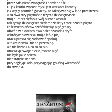
przez całą nie­ba wzdę­tość i bez­den­ność.
O, jak krót­ki, wprost mysi, jest war­kocz ko­me­ty!
Jak wą­tły pro­mień gwiaz­dy, że za­krzy­wia się w lada prze­strze­ni!
A tu dwa trzy pięt­na­ście trzy­sta dzie­więt­na­ście
mój nu­mer te­le­fo­nu twój nu­mer ko­szu­li
rok ty­siąc dzie­więć­set sie­dem­dzie­sią­ty trze­ci szó­ste pię­tro
ilość miesz­kań­ców sześć­dzie­siąt pięć gro­szy
ob­wód w bio­drach dwa pal­ce sza­ra­da i szyfr,
w któ­rym sło­wicz­ku mój a leć, a piej
oraz upra­sza się za­cho­wać spo­kój,
a tak­że zie­mia i nie­bo prze­mi­ną,
ale nie licz­ba Pi, co to to nie,
ona wciąż swo­je nie­złe jesz­cze pięć,
nie byle ja­kie osiem,
nie­ostat­nie sie­dem,
przy­na­gla­jąc, ach, przy­na­gla­jąc gnu­śną wiecz­ność
do trwa­nia.