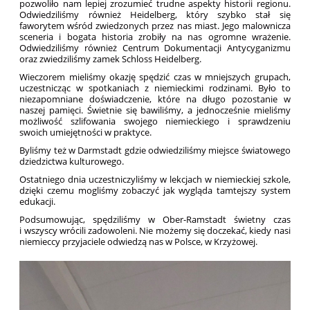
pozwoliło nam lepiej zrozumieć trudne aspekty historii regionu.
Odwiedziliśmy również Heidelberg, który szybko stał się
faworytem wśród zwiedzonych przez nas miast. Jego malownicza
sceneria i bogata historia zrobiły na nas ogromne wrażenie.
Odwiedziliśmy również Centrum Dokumentacji Antycyganizmu
oraz zwiedziliśmy zamek Schloss Heidelberg.
Wieczorem mieliśmy okazję spędzić czas w mniejszych grupach,
uczestnicząc w spotkaniach z niemieckimi rodzinami. Było to
niezapomniane doświadczenie, które na długo pozostanie w
naszej pamięci. Świetnie się bawiliśmy, a jednocześnie mieliśmy
możliwość szlifowania swojego niemieckiego i sprawdzeniu
swoich umiejętności w praktyce.
Byliśmy też w Darmstadt gdzie odwiedziliśmy miejsce światowego
dziedzictwa kulturowego.
Ostatniego dnia uczestniczyliśmy w lekcjach w niemieckiej szkole,
dzięki czemu mogliśmy zobaczyć jak wygląda tamtejszy system
edukacji.
Podsumowując, spędziliśmy w Ober-Ramstadt świetny czas
i wszyscy wrócili zadowoleni. Nie możemy się doczekać, kiedy nasi
niemieccy przyjaciele odwiedzą nas w Polsce, w Krzyżowej.