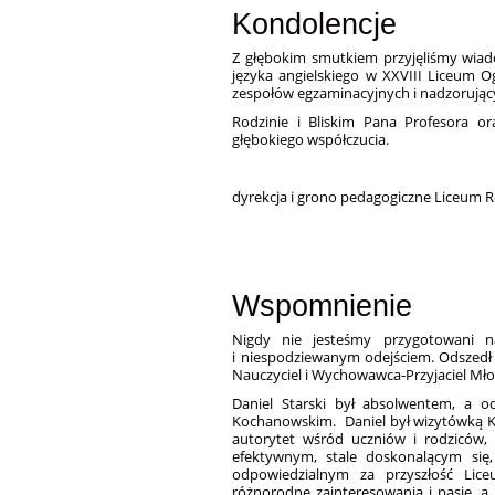
Kondolencje
Z głębokim smutkiem przyjęliśmy wiado
języka angielskiego w XXVIII Liceum 
zespołów egzaminacyjnych i nadzorują
Rodzinie i Bliskim Pana Profesora o
głębokiego współczucia.
dyrekcja i grono pedagogiczne Liceum 
Wspomnienie
Nigdy nie jesteśmy przygotowani n
i niespodziewanym odejściem. Odszedł
Nauczyciel i Wychowawca-Przyjaciel Mło
Daniel Starski był absolwentem, a o
Kochanowskim. Daniel był wizytówką K
autorytet wśród uczniów i rodziców,
efektywnym, stale doskonalącym się
odpowiedzialnym za przyszłość Lice
różnorodne zainteresowania i pasje, a