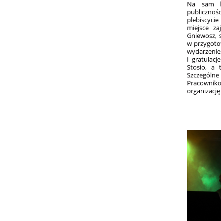
Na sam ko
publicznoś
plebiscycie
miejsce za
Gniewosz, 
w przygoto
wydarzenie,
i gratulacj
Stosio, a
Szczególne
Pracownik
organizację