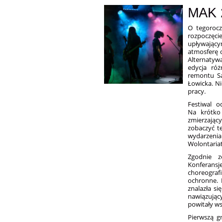
MAK 
O tegorocz
rozpoczęci
upływając
atmosferę 
Alternaty
edycja róż
remontu Sa
Łowicka. Ni
pracy.
Festiwal o
Na krótko
zmierzając
zobaczyć t
wydarzeni
Wolontariat
Zgodnie z
Konferans
choreograf
ochronne. N
znalazła s
nawiązując
powitały ws
Pierwszą g