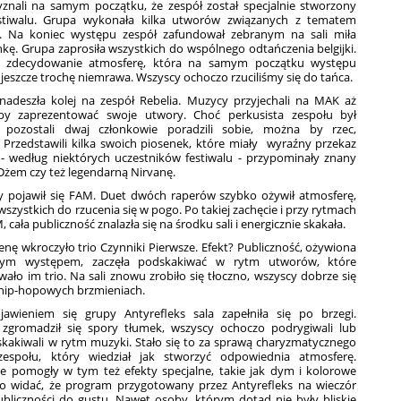
zyznali na samym początku, że zespół został specjalnie stworzony
stiwalu. Grupa wykonała kilka utworów związanych z tematem
. Na koniec występu zespół zafundował zebranym na sali miła
kę. Grupa zaprosiła wszystkich do wspólnego odtańczenia belgijki.
o zdecydowanie atmosferę, która na samym początku występu
jeszcze trochę niemrawa. Wszyscy ochoczo rzuciliśmy się do tańca.
adeszła kolej na zespół Rebelia. Muzycy przyjechali na MAK aż
by zaprezentować swoje utwory. Choć perkusista zespołu był
 pozostali dwaj członkowie poradzili sobie, można by rzec,
 Przedstawili kilka swoich piosenek, które miały wyraźny przekaz
 - według niektórych uczestników festiwalu - przypominały znany
Dżem czy też legendarną Nirvanę.
ny pojawił się FAM. Duet dwóch raperów szybko ożywił atmosferę,
wszystkich do rzucenia się w pogo. Po takiej zachęcie i przy rytmach
 cała publiczność znalazła się na środku sali i energicznie skakała.
enę wkroczyło trio Czynniki Pierwsze. Efekt? Publiczność, ożywiona
szym występem, zaczęła podskakiwać w rytm utworów, które
ało im trio. Na sali znowu zrobiło się tłoczno, wszyscy dobrze się
 hip-hopowych brzmieniach.
awieniem się grupy Antyrefleks sala zapełniła się po brzegi.
zgromadził się spory tłumek, wszyscy ochoczo podrygiwali lub
kakiwali w rytm muzyki. Stało się to za sprawą charyzmatycznego
zespołu, który wiedział jak stworzyć odpowiednia atmosferę.
ie pomogły w tym też efekty specjalne, takie jak dym i kolorowe
yło widać, że program przygotowany przez Antyrefleks na wieczór
ubliczności do gustu. Nawet osoby, którym dotąd nie były bliskie