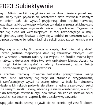
2023 Subiektywnie
nym MAK-u zrobiło się głośno już na dwa miesiące przed jego
em. Kiedy tylko pojawiła się ostateczna data festiwalu z każdym
ym dniem dało się wyczuć przyjemną, choć trochę nerwową,
oczekiwania. Nic dziwnego, w końcu tak duża impreza jak Muzyczna
wa Kochanowskiego wymagała wielu przygotowań. Tegoroczna
niła się nieco od wcześniejszych: z racji rozpoczętego w maju
li gimnastycznej festiwal odbył się w pobliskim Centrum Kultury
e powstrzymało to jednak żadnej z sekcji przed rzuceniem się w wir
dbył się w sobotę 3 czerwca w ciepły, choć nieupalny dzień.
 przed godziną rozpoczęcia dało się zauważyć młodych ludzi
ych w stronę Centrum Kultury. Po wejściu do środka można było
ematyczne dekoracje, które tworzyły unikatowy klimat. Uczestnicy
a mogli także skorzystać z oferty kawiarenki, gdzie Sekcja
u sprzedawała gofry i inne pyszności.
e szkolną tradycją, otwarcie festiwalu przygotowała Sekcja
jerska. MAK rozpoczął się więc od starannie przygotowanej
ii. Konferansjerzy wyszli na scenę, ubrani w białe kombinezony
agle w ich rękach pojawiły się gitary, a jedna z szefowych sekcji
ię na samym środku sceny, ubrana już nie w kombinezon, a w strój
y do tematyki festiwalu czyli new wave. Na koniec szefowe sekcji
zystkich serdecznie i zaprosiły do udziału w wydarzeniu.
rupą, jaka miała szansę pojawić się na scenie, był zespół Bloom.