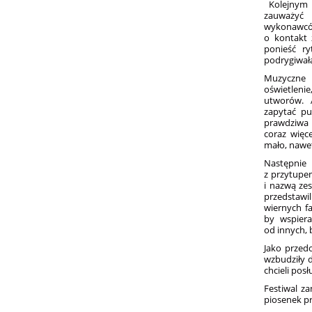
Kolejnym 
zauważyć 
wykonawców.
o kontakt z
ponieść r
podrygiwał
Muzyczne 
oświetleni
utworów. A
zapytać pu
prawdziwa 
coraz więc
mało, nawet
Następnie 
z przytupem
i nazwą ze
przedstawi
wiernych f
by wspiera
od innych, 
Jako przed
wzbudziły d
chcieli po
Festiwal z
piosenek p