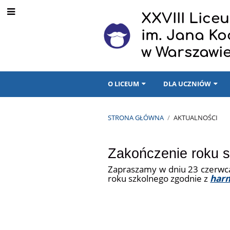
XXVIII Lic
im. Jana K
w Warszawi
O LICEUM
DLA UCZNIÓW
STRONA GŁÓWNA
/
AKTUALNOŚCI
Aktualności
Zakończenie roku 
Zapraszamy w dniu 23 czerwca
roku szkolnego zgodnie z
har