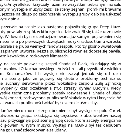
yki Antyrefleksu, krzyczały razem ze wszystkimi zebranymi na sali.
onym występie muzycy zeszli ze sceny żegnani gromkimi brawami
. Jeszcze na długo po zakończeniu występu grupy dało się usłyszeć
ytu opinie.
j przerwie na scenie jako następna pojawiła się grupa Deep Haze.
ty powitały zespół, w którego składzie znaleźli się także uczniowie
oły. Widownia była rozentuzjazmowana już samym pojawieniem się
a scenie, a po pierwszych dźwiękach muzyki radość tłumu wzrosła.
ebrała się grupa wiernych fanów zespołu, którzy głośno wiwatowali
zagranym utworze. Reszta publiczności również dobrze się bawiła,
rytm kawałków o rockowych klimatach.
ny na scenie pojawił się zespół Shade of Black, składający się w
z uczniów LO Kochanowskiego. Artyści zostali przywitani z wielkim
em Kochaniaków. Ich występ nie zaczął jednak się od razu
 na scenę, jako że pojawiły się drobne problemy techniczne.
ie suchary serwowane przez wokalistkę zespołu Zulę Zglinicką
 wypełniły czas oczekiwania (“Co straszy dynie? Budyń”). Kiedy
ystkie techniczne problemy zostały rozwiązane i Shade of Black
swój koncert, zachwycona publiczność skakała w rytm i krzyczała. W
 twarzach publiczności widać było szerokie uśmiechy.
 fanów nieco mocniejszego brzmienie był występ zespołu Cartel.
tworzona grupa, składająca się częściowo z absolwentów naszej
razu przyciągnęła pod scenę grupę osób, które zaczęły energicznie
ć głowami w rytm muzyki. Występ na MAK-u był też debiutem
żna go uznać zdecydowanie za udany.