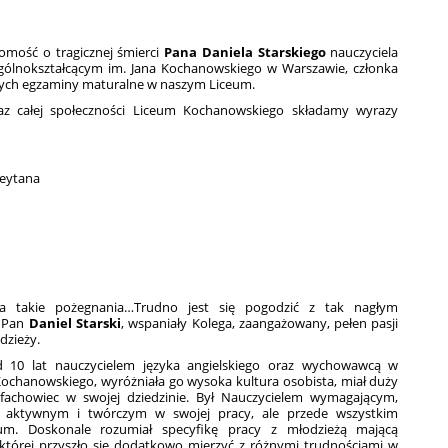
mość o tragicznej śmierci
Pana Daniela Starskiego
nauczyciela
Ogólnokształcącym im. Jana Kochanowskiego w Warszawie, członka
cych egzaminy maturalne w naszym Liceum.
raz całej społeczności Liceum Kochanowskiego składamy wyrazy
Reytana
a takie pożegnania…Trudno jest się pogodzić z tak nagłym
 Pan
Daniel Starski
, wspaniały Kolega, zaangażowany, pełen pasji
dzieży.
d 10 lat nauczycielem języka angielskiego oraz wychowawcą w
ochanowskiego, wyróżniała go wysoka kultura osobista, miał duży
 fachowiec w swojej dziedzinie. Był Nauczycielem wymagającym,
, aktywnym i twórczym w swojej pracy, ale przede wszystkim
um. Doskonale rozumiał specyfikę pracy z młodzieżą mającą
 której przyszło się dodatkowo mierzyć z różnymi trudnościami w