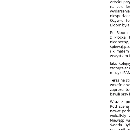
Artyści pr
na cele fe
wydarzenia
niespodzian
Ożywiło t
Bloom była 
Po Bloom n
z Płocka, 
nieobecny,
śpiewająco.
i klimatem
wszystkim 
Jako kolej
zachęcając 
muzyki FAM,
Teraz na sc
wcześniej
zaprezentow
bawili przy
Wraz z poj
Pod sceną 
nawet pods
wokalisty 
Niewątpliw
światła. B
przypadł p