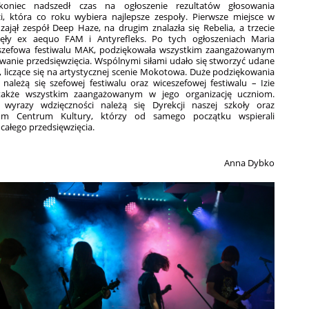
niec nadszedł czas na ogłoszenie rezultatów głosowania
ci, która co roku wybiera najlepsze zespoły. Pierwsze miejsce w
 zajął zespół Deep Haze, na drugim znalazła się Rebelia, a trzecie
jęły ex aequo FAM i Antyrefleks. Po tych ogłoszeniach Maria
szefowa festiwalu MAK, podziękowała wszystkim zaangażowanym
wanie przedsięwzięcia. Wspólnymi siłami udało się stworzyć udane
 liczące się na artystycznej scenie Mokotowa. Duże podziękowania
e należą się szefowej festiwalu oraz wiceszefowej festiwalu – Izie
 także wszystkim zaangażowanym w jego organizację uczniom.
 wyrazy wdzięczności należą się Dyrekcji naszej szkoły oraz
om Centrum Kultury, którzy od samego początku wspierali
 całego przedsięwzięcia.
Anna Dybko