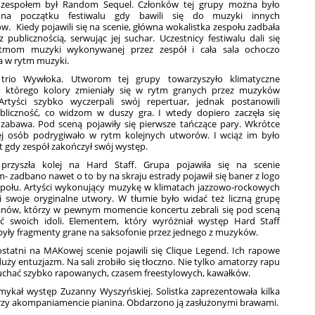
zespołem był Random Sequel. Członków tej grupy można było
na początku festiwalu gdy bawili się do muzyki innych
 Kiedy pojawili się na scenie, główna wokalistka zespołu zadbała
 publicznością, serwując jej suchar. Uczestnicy festiwalu dali się
ytmom muzyki wykonywanej przez zespół i cała sala ochoczo
a w rytm muzyki.
trio Wywłoka. Utworom tej grupy towarzyszyło klimatyczne
e, którego kolory zmieniały się w rytm granych przez muzyków
rtyści szybko wyczerpali swój repertuar, jednak postanowili
bliczność, co widzom w duszy gra. I wtedy dopiero zaczęła się
zabawa. Pod sceną pojawiły się pierwsze tańczące pary. Wkrótce
ej osób podrygiwało w rytm kolejnych utworów. I wciąż im było
 gdy zespół zakończył swój występ.
przyszła kolej na Hard Staff. Grupa pojawiła się na scenie
- zadbano nawet o to by na skraju estrady pojawił się baner z logo
społu. Artyści wykonujący muzykę w klimatach jazzowo-rockowych
li swoje oryginalne utwory. W tłumie było widać też liczną grupę
anów, którzy w pewnym momencie koncertu zebrali się pod sceną
ć swoich idoli. Elementem, który wyróżniał występ Hard Staff
były fragmenty grane na saksofonie przez jednego z muzyków.
ostatni na MAKowej scenie pojawili się Clique Legend. Ich rapowe
uży entuzjazm. Na sali zrobiło się tłoczno. Nie tylko amatorzy rapu
słuchać szybko rapowanych, czasem freestylowych, kawałków.
amykał występ Zuzanny Wyszyńskiej. Solistka zaprezentowała kilka
rzy akompaniamencie pianina. Obdarzono ją zasłużonymi brawami.