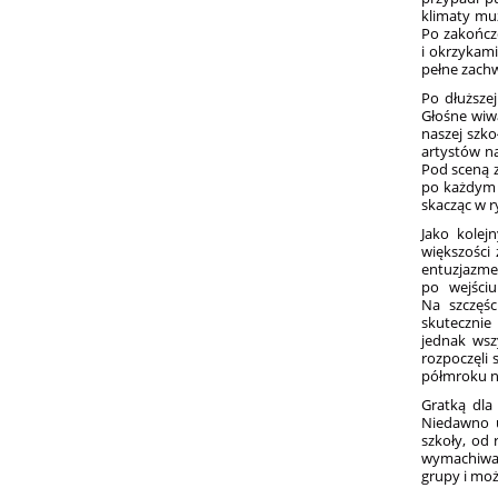
klimaty muz
Po zakończ
i okrzykami
pełne zachw
Po dłuższe
Głośne wiwa
naszej szk
artystów n
Pod sceną z
po każdym 
skacząc w 
Jako kolej
większości 
entuzjazm
po wejściu
Na szczęśc
skutecznie
jednak wsz
rozpoczęli 
półmroku na
Gratką dla
Niedawno u
szkoły, od 
wymachiwa
grupy i mo