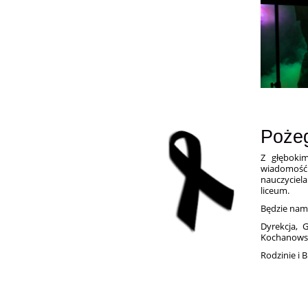
Poże
Z głębokim
wiadomość 
nauczycie
liceum.
Będzie nam
Dyrekcja, 
Kochanows
Rodzinie i 